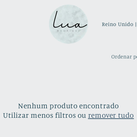
P
a
í
s
Ordenar p
/
r
e
g
i
Nenhum produto encontrado
ã
Utilizar menos filtros ou
remover tudo
o