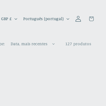
Iniciar
I
Carrinho
Reino Unido | GBP £
Português (portugal)
sessão
d
i
o
or:
127 produtos
m
a